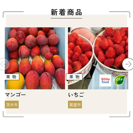
新着商
品
果物
果物
マンゴー
いちご
茨木市
箕面市