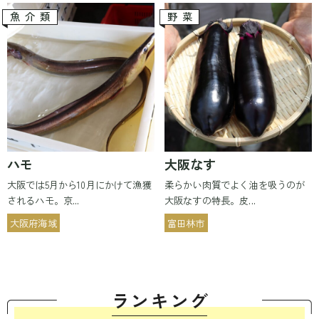
魚介類
野菜
ハモ
大阪なす
大阪では5月から10月にかけて漁獲
柔らかい肉質でよく油を吸うのが
されるハモ。京...
大阪なすの特長。皮...
大阪府海域
富田林市
ランキン
グ