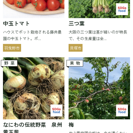
中玉トマト
三つ葉
ハウスでポット栽培される藤井農
大阪の三つ葉は茎が細いのが特長
園の中玉トマト。ポ...
で、その生産量は全...
羽曳野市
貝塚市
野菜
果物
なにわの伝統野菜 泉州
梅
黄玉葱
やぶ果樹園の梅は、皮が柔らかい