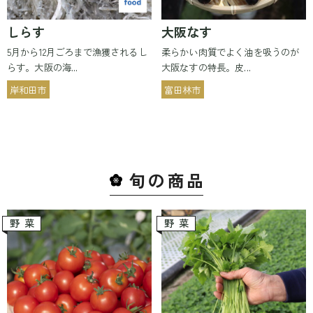
しらす
大阪なす
5月から12月ごろまで漁獲されるし
柔らかい肉質でよく油を吸うのが
らす。大阪の海...
大阪なすの特長。皮...
岸和田市
富田林市
旬の商
品
野菜
野菜