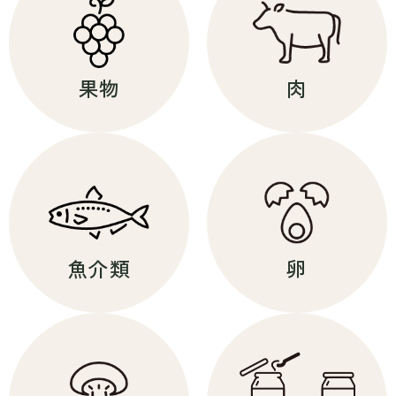
果物
肉
魚介類
卵