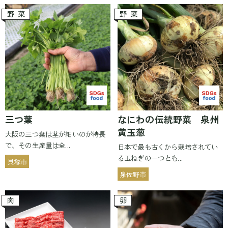
野菜
野菜
三つ葉
なにわの伝統野菜 泉州
黄玉葱
大阪の三つ葉は茎が細いのが特長
で、その生産量は全...
日本で最も古くから栽培されてい
る玉ねぎの一つとも...
貝塚市
泉佐野市
肉
卵