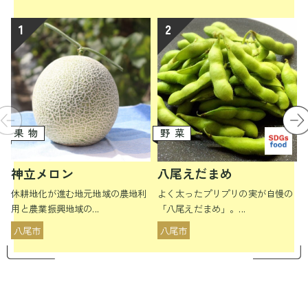
果物
野菜
神立メロン
八尾えだまめ
休耕地化が進む地元地域の農地利
よく太ったプリプリの実が自慢の
用と農業振興地域の...
「八尾えだまめ」。...
八尾市
八尾市