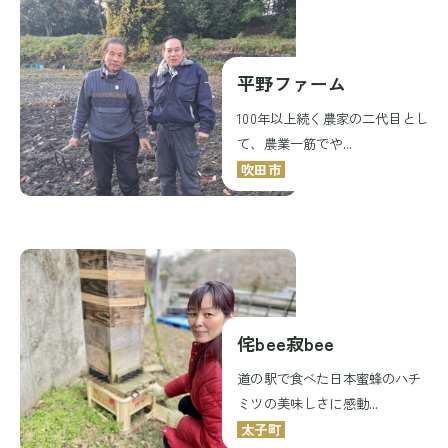
平野ファーム
100年以上続く農家の二代目とし
て、農業一筋でや...
吹田市
侘bee寂bee
道の駅で食べた日本蜜蜂のハチ
ミツの美味しさに感動...
太子町