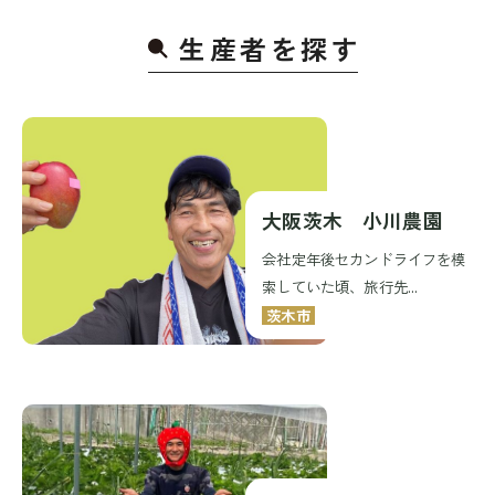
生産者を探
す
大阪茨木 小川農園
会社定年後セカンドライフを模
索していた頃、旅行先...
茨木市