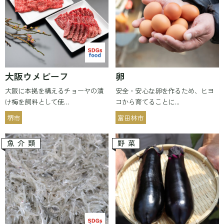
大阪ウメビーフ
卵
大阪に本拠を構えるチョーヤの漬
安全・安心な卵を作るため、ヒヨ
け梅を飼料として使...
コから育てることに...
堺市
富田林市
魚介類
野菜