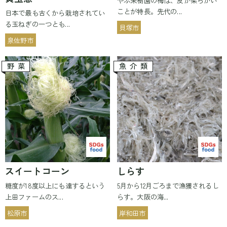
ことが特長。先代の...
日本で最も古くから栽培されてい
る玉ねぎの一つとも...
貝塚市
泉佐野市
野菜
魚介類
スイートコーン
しらす
糖度が18度以上にも達するという
5月から12月ごろまで漁獲されるし
上田ファームのス...
らす。大阪の海...
松原市
岸和田市