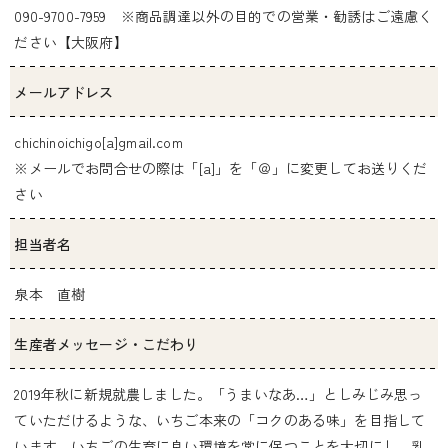
090-9700-7959 ※商品調達以外の目的での営業・勧誘はご遠慮く
ださい【大阪府】
メールアドレス
chichinoichigo[a]gmail.com
※メールでお問合せの際は「[a]」を「＠」に変更してお送りくだ
さい
担当者名
泉本 直樹
生産者メッセージ・こだわり
2019年秋に新規就農しました。「うまいなあ…」としみじみ思っ
ていただけるような、いちご本来の「コクのある味」を目指して
います。いちごの生育に良い環境を常に保つことを大切にし、乳