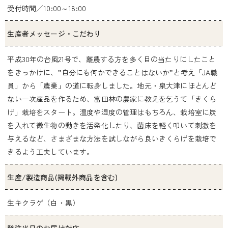
受付時間／10:00～18:00
生産者メッセージ・こだわり
平成30年の台風21号で、離農する方を多く目の当たりにしたこと
をきっかけに、”自分にも何かできることはないか”と考え「JA職
員」から「農業」の道に転身しました。地元・泉大津にほとんど
ない一次産品を作るため、富田林の農家に教えを乞うて「きくら
げ」栽培をスタート。温度や湿度の管理はもちろん、栽培室に炭
を入れて微生物の動きを活発化したり、菌床を軽く叩いて刺激を
与えるなど、さまざまな方法を試しながら良いきくらげを栽培で
きるよう工夫しています。
生産/製造商品(掲載外商品を含む)
生キクラゲ（白・黒）