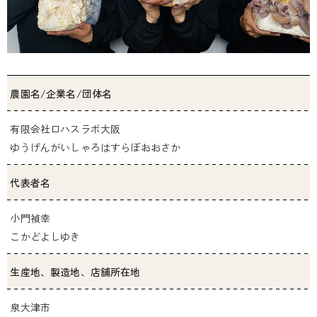
農園名/企業名/団体名
有限会社ロハスラボ大阪
ゆうげんがいしゃろはすらぼおおさか
代表者名
小門禎幸
こかどよしゆき
生産地、製造地、店舗所在地
泉大津市