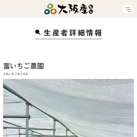
生産者詳細情
報
富いちご農園
とみいちごのうえん