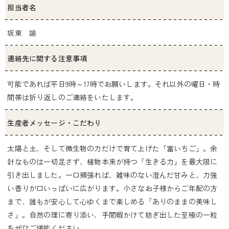
担当者名
坂東 諭
連絡先に関する注意事項
可能であれば平日9時～17時でお願いします。それ以外の曜日・時
間帯は折り返しのご連絡をいたします。
生産者メッセージ・こだわり
太陽と土、そして微生物の力だけで育て上げた「富いちご」。余
計なものは一切足さず、植物本来が持つ「生きる力」を最大限に
引き出しました。一口頬張れば、雑味のない澄んだ甘みと、力強
い香りが口いっぱいに広がります。小さなお子様からご年配の方
まで、誰もが安心して心ゆくまで楽しめる「ありのままの美味し
さ」。自然の理に寄り添い、手間暇かけて紡ぎ出した至極の一粒
をぜひご堪能ください。