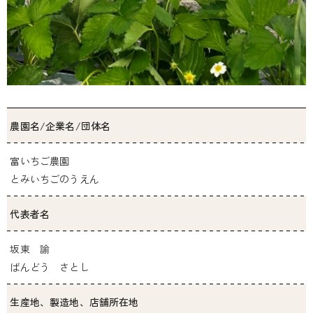
農園名/企業名/団体名
富いちご農園
とみいちごのうえん
代表者名
坂東 諭
ばんどう さとし
生産地、製造地、店舗所在地