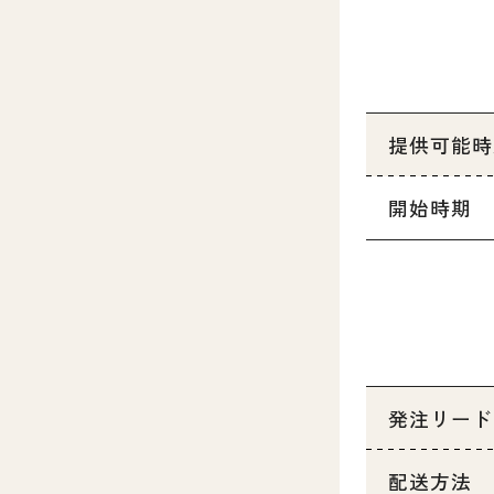
提供可能時
開始時期
発注リード
配送方法