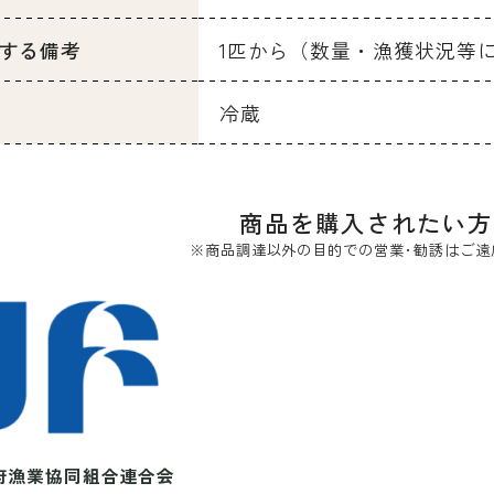
する備考
1匹から（数量・漁獲状況等
冷蔵
商品を購入されたい方
※商品調達以外の目的での営業･勧誘はご遠
府漁業協同組合連合会