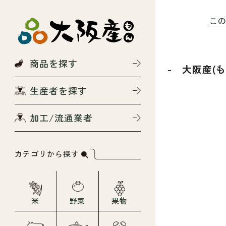
こ
商品を探す
- 大阪産(
生産者を探す
加工/流通業者
カテゴリから探す
米
野菜
果物