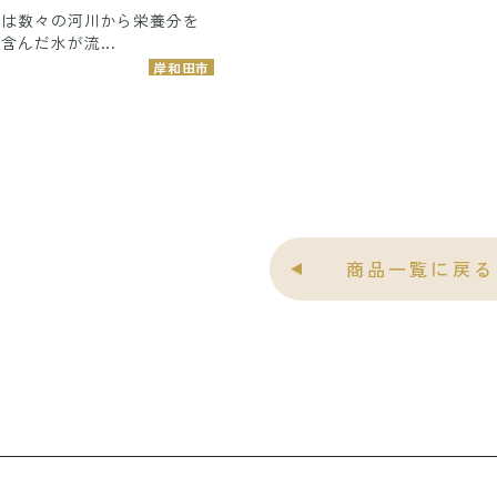
湾は数々の河川から栄養分を
含んだ水が流...
岸和田市
商品一覧に戻る