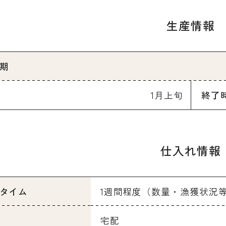
生産情報
期
1月上旬
終了
仕入れ情報
タイム
1週間程度（数量・漁獲状況
宅配