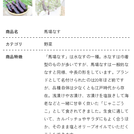
商品名
馬場なす
カテゴリ
野菜
商品特徴
「馬場なす」は水なすの一種。水なすは巾着
型のものが多いですが、馬場なすは一般的な
なすと同様、中長の形をしています。ブラン
ドとして名付けられたのは20年ほど前です
が、品種自体は少なくとも江戸時代から存
在。浅漬けや古漬け、古漬けを塩抜きして海
老などと一緒に甘辛く炊いた「じゃこごう
こ」として食されてきました。生食に適して
いて、カルパッチョやサラダにもよく合うほ
か、そのまま塩とオリーブオイルでいただく