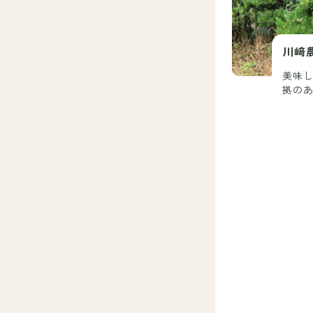
川﨑
美味
拠のあ