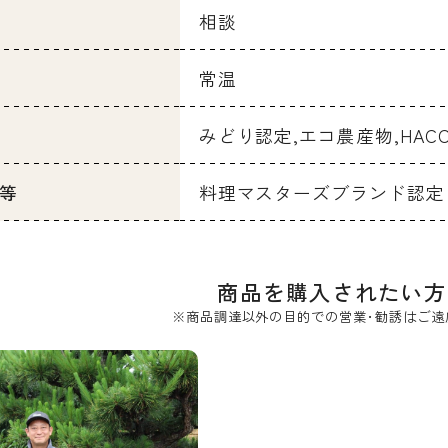
相談
常温
みどり認定,エコ農産物,HA
等
料理マスターズブランド認定
商品を購入されたい方
※商品調達以外の目的での営業･勧誘はご遠