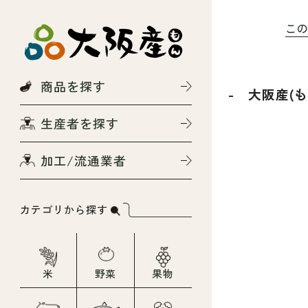
こ
商品を探す
- 大阪産(
生産者を探す
加工/流通業者
カテゴリから探す
米
野菜
果物