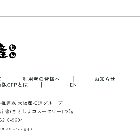
て
利用者の皆様へ
お知らせ
阪版CFPとは
EN
略推進課
大阪産推進グループ
庁舎(さきしまコスモタワー)23階
6210-9604
ef.osaka.lg.jp