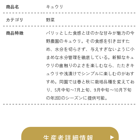
商品名
キュウリ
カテゴリ
野菜
商品特徴
パリッとした食感とほのかな甘みが魅力の今
野農園のキュウリ。その食感を引き出すた
め、水分を切らさず、与えすぎないように小
まめな水分管理を徹底している。新鮮なキュ
ウリの歯触りのよさを楽しむなら、たたきキ
ュウリや浅漬けでシンプルに楽しむのがおす
すめ。同園では春と秋に栽培品種を変えてお
り、5月中旬〜7月上旬、9月中旬〜10月下旬
の年2回のシーズンに提供可能。
生産者詳細情報