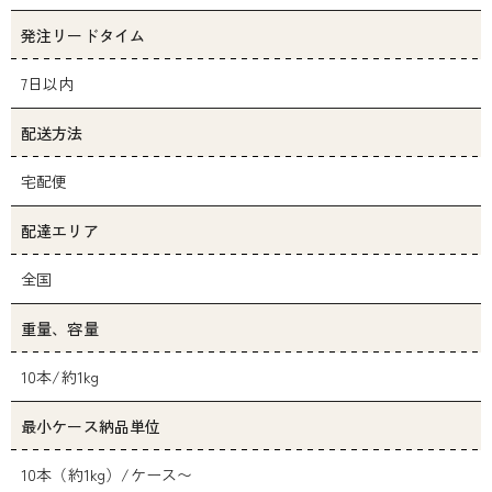
発注リードタイム
7日以内
配送方法
宅配便
配達エリア
全国
重量、容量
10本/約1kg
最小ケース納品単位
10本（約1kg）/ケース〜