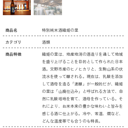
商品名
特別純米酒織姫の里
カテゴリ
酒類
商品特徴
織姫の里は、地産地消の酒造りを通して地域
を盛り上げることを目的として作られた日本
酒。交野市産のヒノヒカリと、生駒山系の伏
流水を使って醸される。現在は、乳酸を添加
して酒母を造る「速醸」が一般的だが、織姫
の里は「山廃仕込み」と呼ばれる方法で、自
然に乳酸培地を育て、酒母を作っている。そ
れにより、お米本来の豊かな味わいと旨みを
感じる酒に仕上がる。冷や、常温、燗など、
どんな温度帯でも合うのも特長。