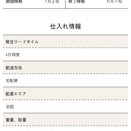
開始時期
1月上旬
終了時期
12月下旬
仕入れ情報
発注リードタイム
4日程度
配送方法
宅配便
配達エリア
全国
重量、容量