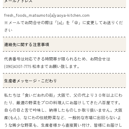
メールアドレス
fresh_foods_matsumoto[a]yaoya-kitchen.com
※メールでお問合せの際は「[a]」を「＠」に変更してお送りくだ
さい
連絡先に関する注意事項
代表番号は対応できる時間帯が限られるため、お問合せは
(090)4307-7775 松本までお願い致します。
生産者メッセージ・こだわり
私たちは「食いだおれの街」大阪で、父の代より３０年以上にわ
たり、厳選の野菜をプロの料理人にお届けしてきた八百屋です。
自らの目と舌で吟味し、納得したものしか取り扱いません。大阪
産(もん)、なにわの伝統野菜など、一般的な市場に出回らないよ
うな稀少な野菜も、生産者様から直接買い付け、皆様にお届けし